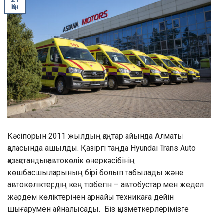
Қаң
Кәсіпорын 2011 жылдың қаңтар айында Алматы
қаласында ашылды. Қазіргі таңда Hyundai Trans Auto
қазақстандық автокөлік өнеркәсібінің
көшбасшыларының бірі болып табылады және
автокөліктердің кең тізбегін – автобустар мен жедел
жәрдем көліктерінен арнайы техникаға дейін
шығарумен айналысады. Біз қызметкерлерімізге