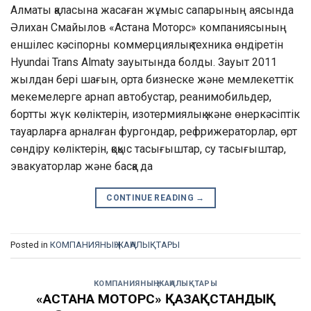
Алматы қаласына жасаған жұмыс сапарының аясында
Әлихан Смайылов «Астана Моторс» компаниясының
еншілес кәсіпорны коммерциялық техника өндіретін
Hyundai Trans Almaty зауытында болды. Зауыт 2011
жылдан бері шағын, орта бизнеске және мемлекеттік
мекемелерге арнап автобустар, реанимобильдер,
бортты жүк көліктерін, изотермиялық және өнеркәсіптік
тауарларға арналған фургондар, рефрижераторлар, өрт
сөндіру көліктерін, қоқыс тасығыштар, су тасығыштар,
эвакуаторлар және басқа да
CONTINUE READING
→
Posted in
КОМПАНИЯНЫҢ ЖАҢАЛЫҚТАРЫ
КОМПАНИЯНЫҢ ЖАҢАЛЫҚТАРЫ
«АСТАНА МОТОРС» ҚАЗАҚСТАНДЫҚ