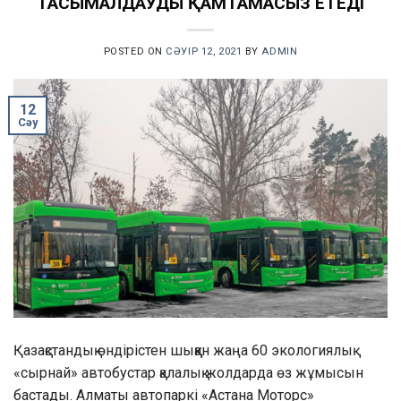
ТАСЫМАЛДАУДЫ ҚАМТАМАСЫЗ ЕТЕДІ
POSTED ON
СӘУІР 12, 2021
BY
ADMIN
12
Сәу
Қазақстандық өндірістен шыққан жаңа 60 экологиялық
«сырнай» автобустар қалалық жолдарда өз жұмысын
бастады. Алматы автопаркі «Астана Моторс»