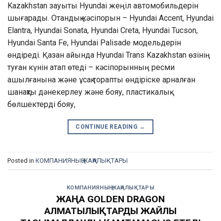
Kazakhstan зауыты Hyundai жеңіл автомобильдерін
шығарады. Отандық кәсіпорын – Hyundai Accent, Hyundai
Elantra, Hyundai Sonata, Hyundai Creta, Hyundai Tucson,
Hyundai Santa Fe, Hyundai Palisade модельдерін
өндіреді. Қазан айында Hyundai Trans Kazakhstan өзінің
туған күнін атап өтеді – кәсіпорынның ресми
ашылғанына және ұсақ торапты өндіріске арналған
шанақты дәнекерлеу және бояу, пластикалық
бөлшектерді бояу,
CONTINUE READING
→
Posted in
КОМПАНИЯНЫҢ ЖАҢАЛЫҚТАРЫ
КОМПАНИЯНЫҢ ЖАҢАЛЫҚТАРЫ
ЖАҢА GOLDEN DRAGON
АЛМАТЫЛЫҚТАРДЫ ЖАЙЛЫ