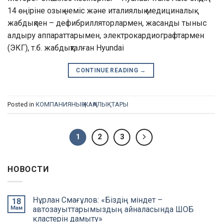
14 өңіріне озық неміс және италиялық медициналық
жабдықпен – дефибрилляторлармен, жасанды тыныс
алдыру аппараттарымен, электрокардиографтармен
(ЭКГ), т.б. жабдықталған Hyundai
CONTINUE READING
→
Posted in
КОМПАНИЯНЫҢ ЖАҢАЛЫҚТАРЫ
1
2
3
НОВОСТИ
Нұрлан Смағұлов: «Біздің міндет –
18
Мам
автозауыттарымыздың айналасында ШОБ
кластерін дамыту»