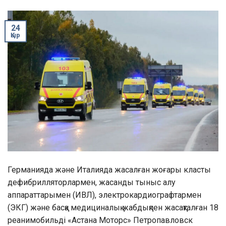
24
Қыр
Германияда және Италияда жасалған жоғары класты
дефибрилляторлармен, жасанды тыныс алу
аппараттарымен (ИВЛ), электрокардиографтармен
(ЭКГ) және басқа медициналық жабдықпен жасақталған 18
реанимобильді «Астана Моторс» Петропавловск