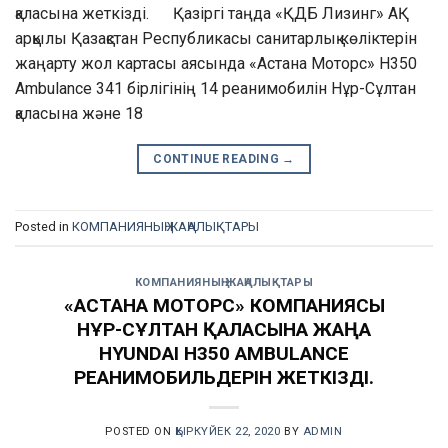
қаласына жеткізді. Қазіргі таңда «ҚДБ Лизинг» АҚ
арқылы Қазақстан Республикасы санитарлық көліктерін
жаңарту жол картасы аясында «Астана Моторс» H350
Ambulance 341 бірлігінің 14 реанимобилін Нұр-Сұлтан
қаласына және 18
CONTINUE READING
→
Posted in
КОМПАНИЯНЫҢ ЖАҢАЛЫҚТАРЫ
КОМПАНИЯНЫҢ ЖАҢАЛЫҚТАРЫ
«АСТАНА МОТОРС» КОМПАНИЯСЫ
НҰР-СҰЛТАН ҚАЛАСЫНА ЖАҢА
HYUNDAI H350 AMBULANCE
РЕАНИМОБИЛЬДЕРІН ЖЕТКІЗДІ.
POSTED ON
ҚЫРКҮЙЕК 22, 2020
BY
ADMIN