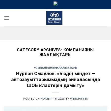
Skip
to
content
CATEGORY ARCHIVES:
КОМПАНИЯНЫҢ
ЖАҢАЛЫҚТАРЫ
КОМПАНИЯНЫҢ ЖАҢАЛЫҚТАРЫ
Нұрлан Смағұлов: «Біздің міндет –
автозауыттарымыздың айналасында
ШОБ кластерін дамыту»
POSTED ON
МАМЫР 18, 2023
BY
WEBMASTER