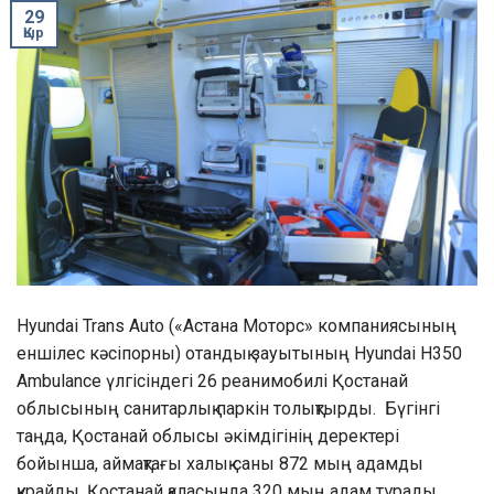
29
Қыр
Hyundai Trans Auto («Астана Моторс» компаниясының
еншілес кәсіпорны) отандық зауытының Hyundai H350
Ambulance үлгісіндегі 26 реанимобилі Қостанай
облысының санитарлық паркін толықтырды. Бүгінгі
таңда, Қостанай облысы әкімдігінің деректері
бойынша, аймақтағы халық саны 872 мың адамды
құрайды. Қостанай қаласында 320 мың адам тұрады.