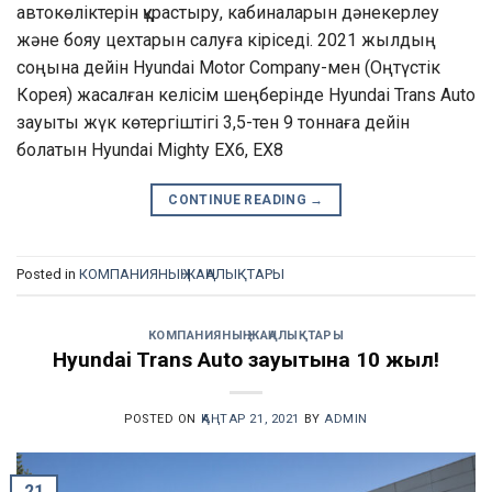
автокөліктерін құрастыру, кабиналарын дәнекерлеу
және бояу цехтарын салуға кіріседі. 2021 жылдың
соңына дейін Hyundai Motor Company-мен (Оңтүстік
Корея) жасалған келісім шеңберінде Hyundai Trans Auto
зауыты жүк көтергіштігі 3,5-тен 9 тоннаға дейін
болатын Hyundai Mighty ЕХ6, ЕХ8
CONTINUE READING
→
Posted in
КОМПАНИЯНЫҢ ЖАҢАЛЫҚТАРЫ
КОМПАНИЯНЫҢ ЖАҢАЛЫҚТАРЫ
Hyundai Trans Auto зауытына 10 жыл!
POSTED ON
ҚАҢТАР 21, 2021
BY
ADMIN
21