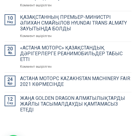
Коммент өшірілген
on
Нұрлан
Смағұлов:
ҚАЗАҚСТАННЫҢ ПРЕМЬЕР-МИНИСТРІ
10
«Біздің
Нау
ӘЛИХАН СМАЙЫЛОВ HYUNDAI TRANS ALMATY
міндет
ЗАУЫТЫНДА БОЛДЫ
–
Коммент өшірілген
on
автозауыттарымыздың
ҚАЗАҚСТАННЫҢ
айналасында
ПРЕМЬЕР-
ШОБ
«АСТАНА МОТОРС» ҚАЗАҚСТАНДЫҚ
20
МИНИСТРІ
кластерін
Қаң
ДӘРІГЕРЛЕРГЕ РЕАНИМОБИЛЬДЕР ТАБЫС
ӘЛИХАН
дамыту»
ЕТТІ
СМАЙЫЛОВ
Коммент өшірілген
on
HYUNDAI
«АСТАНА
TRANS
МОТОРС»
ALMATY
АСТАНА МОТОРС KAZAKHSTAN MACHINERY FAIR
24
ҚАЗАҚСТАНДЫҚ
ЗАУЫТЫНДА
Қыр
2021 КӨРМЕСІНДЕ
ДӘРІГЕРЛЕРГЕ
БОЛДЫ
РЕАНИМОБИЛЬДЕР
ЖАҢА GOLDEN DRAGON АЛМАТЫЛЫҚТАРДЫ
ТАБЫС
12
ЕТТІ
Сәу
ЖАЙЛЫ ТАСЫМАЛДАУДЫ ҚАМТАМАСЫЗ
ЕТЕДІ