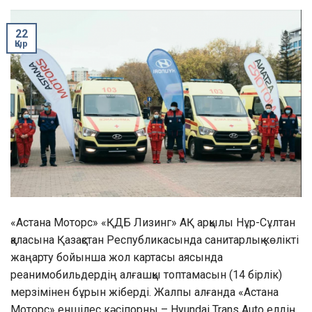
22
Қыр
«Астана Моторс» «ҚДБ Лизинг» АҚ арқылы Нұр-Сұлтан
қаласына Қазақстан Республикасында санитарлық көлікті
жаңарту бойынша жол картасы аясында
реанимобильдердің алғашқы топтамасын (14 бірлік)
мерзімінен бұрын жіберді. Жалпы алғанда «Астана
Моторс» еншілес кәсіпорны – Hyundai Trans Auto елдің