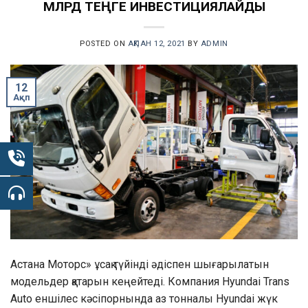
МЛРД ТЕҢГЕ ИНВЕСТИЦИЯЛАЙДЫ
POSTED ON
АҚПАН 12, 2021
BY
ADMIN
12
Ақп
Аcтана Моторс» ұсақ түйінді әдіспен шығарылатын
модельдер қатарын кеңейтеді. Компания Hyundai Trans
Auto еншілес кәсіпорнында аз тонналы Hyundai жүк