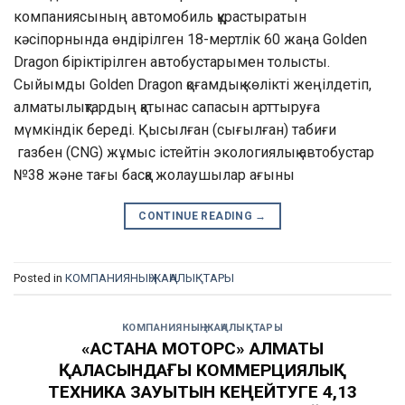
компаниясының автомобиль құрастыратын
кәсіпорнында өндірілген 18-мертлік 60 жаңа Golden
Dragon біріктірілген автобустарымен толысты.
Сыйымды Golden Dragon қоғамдық көлікті жеңілдетіп,
алматылықтардың қатынас сапасын арттыруға
мүмкіндік береді. Қысылған (сығылған) табиғи
газбен (CNG) жұмыс істейтін экологиялық автобустар
№38 және тағы басқа жолаушылар ағыны
CONTINUE READING
→
Posted in
КОМПАНИЯНЫҢ ЖАҢАЛЫҚТАРЫ
КОМПАНИЯНЫҢ ЖАҢАЛЫҚТАРЫ
«АСТАНА МОТОРС» АЛМАТЫ
ҚАЛАСЫНДАҒЫ КОММЕРЦИЯЛЫҚ
ТЕХНИКА ЗАУЫТЫН КЕҢЕЙТУГЕ 4,13