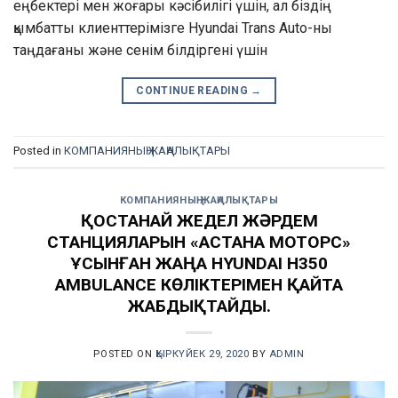
еңбектері мен жоғары кәсібилігі үшін, ал біздің
қымбатты клиенттерімізге Hyundai Trans Auto-ны
таңдағаны және сенім білдіргені үшін
CONTINUE READING
→
Posted in
КОМПАНИЯНЫҢ ЖАҢАЛЫҚТАРЫ
КОМПАНИЯНЫҢ ЖАҢАЛЫҚТАРЫ
ҚОСТАНАЙ ЖЕДЕЛ ЖӘРДЕМ
СТАНЦИЯЛАРЫН «АСТАНА МОТОРС»
ҰСЫНҒАН ЖАҢА HYUNDAI H350
AMBULANCE КӨЛІКТЕРІМЕН ҚАЙТА
ЖАБДЫҚТАЙДЫ.
POSTED ON
ҚЫРКҮЙЕК 29, 2020
BY
ADMIN