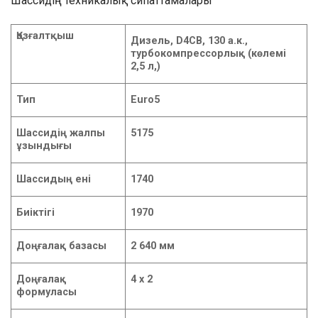
Шассидің техникалық сипаттамалары
Қозғалтқыш
Дизель, D4CB, 130 а.к.,
турбокомпрессорлық (көлемі
2,5 л,)
Тип
Euro5
Шассидің жалпы
5175
ұзындығы
Шассидың ені
1740
Биіктігі
1970
Доңғалақ базасы
2 640 мм
Доңғалақ
4 х 2
формуласы