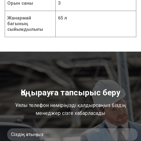
Орын саны
3
Жанармай
65 л
багының
сыйымдылығы
Қоңырауға тапсырыс беру
Ұялы телефон нөміріңізді қалдырсаңыз біздің
менеджер сізге хабарласады