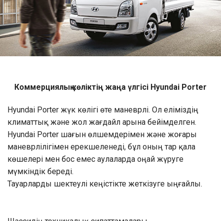
Коммерциялық көліктің жаңа үлгісі Hyundai Porter
Hyundai Porter жүк көлігі өте маневрлі. Ол еліміздің
климаттық және жол жағдайл арына бейімделген.
Hyundai Porter шағын өлшемдерімен және жоғары
маневрлілігімен ерекшеленеді, бұл оның тар қала
көшелері мен бос емес аулаларда оңай жүруге
мүмкіндік береді.
Тауарларды шектеулі кеңістікте жеткізуге ыңғайлы.