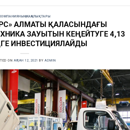
КОМПАНИЯНЫҢ ЖАҢАЛЫҚТАРЫ
ОРС» АЛМАТЫ ҚАЛАСЫНДАҒЫ
НИКА ЗАУЫТЫН КЕҢЕЙТУГЕ 4,13
ҢГЕ ИНВЕСТИЦИЯЛАЙДЫ
STED ON
АҚПАН 12, 2021
BY
ADMIN