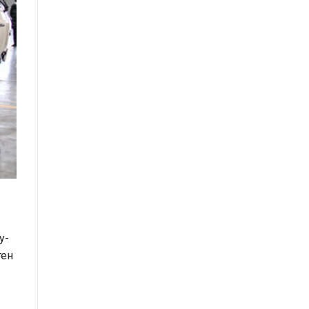
y-
тен