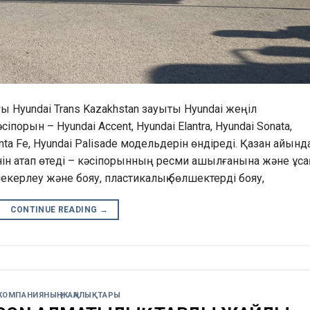
Hyundai Trans Kazakhstan зауыты Hyundai жеңіл
орын – Hyundai Accent, Hyundai Elantra, Hyundai Sonata,
Santa Fe, Hyundai Palisade модельдерін өндіреді. Қазан айынд
күнін атап өтеді – кәсіпорынның ресми ашылғанына және ұсақ
некерлеу және бояу, пластикалық бөлшектерді бояу,
CONTINUE READING
→
КОМПАНИЯНЫҢ ЖАҢАЛЫҚТАРЫ