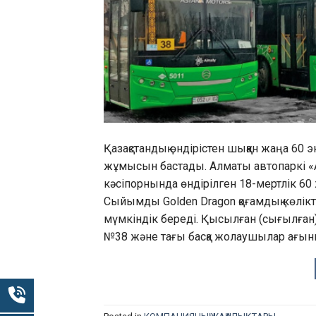
Қазақстандық өндірістен шыққан жаңа 60 
жұмысын бастады. Алматы автопаркі «
кәсіпорнында өндірілген 18-мертлік 60
Сыйымды Golden Dragon қоғамдық көлікт
мүмкіндік береді. Қысылған (сығылған)
№38 және тағы басқа жолаушылар ағы