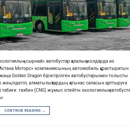
экологиялық «сырнай» автобустар қалалық жолдарда өз
Астана Моторс» компаниясының автомобиль құрастыратын
 жаңа Golden Dragon біріктірілген автобустарымен толысты.
і жеңілдетіп, алматылықтардың қатынас сапасын арттыруға
 табиғи газбен (CNG) жұмыс істейтін экологиялық автобуст
ны
CONTINUE READING
→