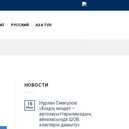
АТ
РУССКИЙ
ҚАЗАҚ ТІЛІ
НОВОСТИ
Нұрлан Смағұлов:
18
Мам
«Біздің міндет –
автозауыттарымыздың
айналасында ШОБ
кластерін дамыту»