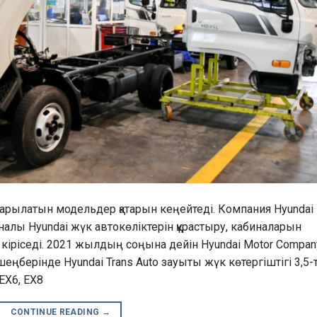
ығарылатын модельдер қатарын кеңейтеді. Компания Hyundai
налы Hyundai жүк автокөліктерін құрастыру, кабиналарын
кіріседі. 2021 жылдың соңына дейін Hyundai Motor Compan
шеңберінде Hyundai Trans Auto зауыты жүк көтергіштігі 3,5-
ЕХ6, ЕХ8
CONTINUE READING
→