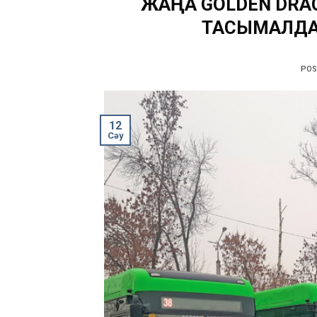
ЖАҢА GOLDEN DR
ТАСЫМАЛДА
PO
12
Сәу