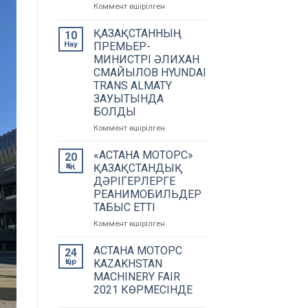
Коммент өшірілген
on
Нұрлан
Смағұлов:
ҚАЗАҚСТАННЫҢ
10
«Біздің
Нау
ПРЕМЬЕР-
міндет
МИНИСТРІ ӘЛИХАН
–
СМАЙЫЛОВ HYUNDAI
автозауыттарымыздың
TRANS ALMATY
айналасында
ЗАУЫТЫНДА
ШОБ
БОЛДЫ
кластерін
дамыту»
Коммент өшірілген
on
ҚАЗАҚСТАННЫҢ
ПРЕМЬЕР-
«АСТАНА МОТОРС»
20
МИНИСТРІ
Қаң
ҚАЗАҚСТАНДЫҚ
ӘЛИХАН
ДӘРІГЕРЛЕРГЕ
СМАЙЫЛОВ
РЕАНИМОБИЛЬДЕР
HYUNDAI
ТАБЫС ЕТТІ
TRANS
ALMATY
Коммент өшірілген
on
ЗАУЫТЫНДА
«АСТАНА
БОЛДЫ
МОТОРС»
АСТАНА МОТОРС
24
ҚАЗАҚСТАНДЫҚ
Қыр
KAZAKHSTAN
ДӘРІГЕРЛЕРГЕ
MACHINERY FAIR
РЕАНИМОБИЛЬДЕР
2021 КӨРМЕСІНДЕ
ТАБЫС
ЕТТІ