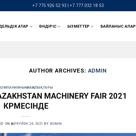
+7 775 926 52 93 |
+7 777 032 18 53
ЕЛЬДІК ҚАТАР
ӨНДІРІС
ҚЫЗМЕТТЕР
БАЙЛАНЫС АҚПАР
AUTHOR ARCHIVES:
ADMIN
КОМПАНИЯНЫҢ ЖАҢАЛЫҚТАРЫ
ZAKHSTAN MACHINERY FAIR 2021
КӨРМЕСІНДЕ
ED ON
ҚЫРКҮЙЕК 24, 2021
BY
ADMIN