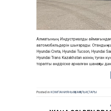
Алматының Индустриалды аймағындағы 
автомобильдерін шығарады. Отандық кәсіп
Hyundai Creta, Hyundai Tucson, Hyundai 
Hyundai Trans Kazakhstan өзінің туған 
торапты өндіріске арналған шанақты дә
Posted in
КОМПАНИЯНЫҢ ЖАҢАЛЫҚТАРЫ