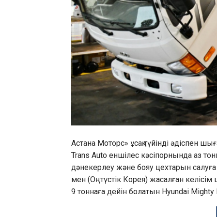
Аcтана Моторс» ұсақ түйінді әдіспен ш
Trans Auto еншілес кәсіпорнында аз тон
дәнекерлеу және бояу цехтарын салуға 
мен (Оңтүстік Корея) жасалған келісім 
9 тоннаға дейін болатын Hyundai Mighty 