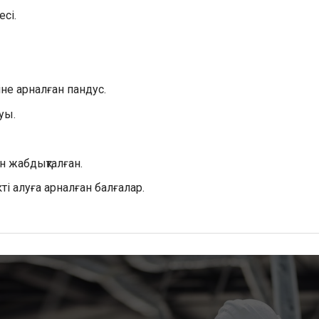
есі.
не арналған пандус.
уы.
ен жабдықталған.
ті алуға арналған балғалар.