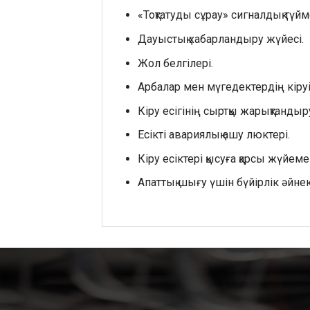
«Тоқтатуды сұрау» сигналдық түйм
Дауыстық хабарландыру жүйесі.
Жол белгілері.
Арбалар мен мүгедектердің кіруі
Кіру есігінің сыртқы жарықтандыр
Есікті авариялық ашу люктері.
Кіру есіктері қысуға қарсы жүйем
Апаттық шығу үшін бүйірлік әйнек