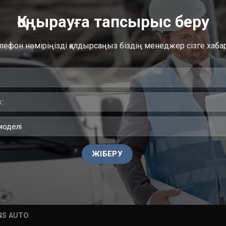
Қоңырауға тапсырыс беру
лефон нөміріңізді қалдырсаңыз біздің менеджер сізге хаб
NS AUTO