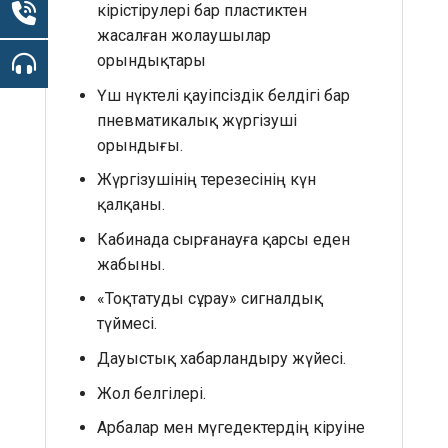
кірістірулері бар пластиктен
жасалған жолаушылар
орындықтары
Үш нүктелі қауіпсіздік белдігі бар
пневматикалық жүргізуші
орындығы.
Жүргізушінің терезесінің күн
қалқаны.
Кабинада сырғанауға қарсы еден
жабыны.
«Тоқтатуды сұрау» сигналдық
түймесі.
Дауыстық хабарландыру жүйесі.
Жол белгілері.
Арбалар мен мүгедектердің кіруіне