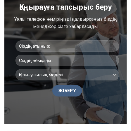
Қоңырауға тапсырыс беру
Ұялы телефон нөміріңізді қалдырсаңыз біздің
менеджер сізге хабарласады