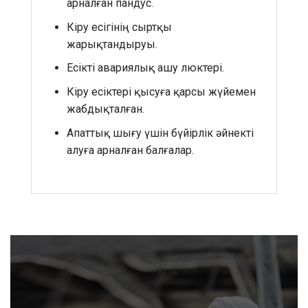
арналған пандус.
Кіру есігінің сыртқы
жарықтандыруы.
Есікті авариялық ашу люктері.
Кіру есіктері қысуға қарсы жүйемен
жабдықталған.
Апаттық шығу үшін бүйірлік әйнекті
алуға арналған балғалар.