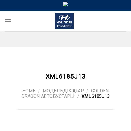
Skip
to
content
XML6185J13
HOME
/
МОДЕЛЬДІК ҚАТАР
/
GOLDEN
DRAGON АВТОБУСТАРЫ
/
XML6185J13