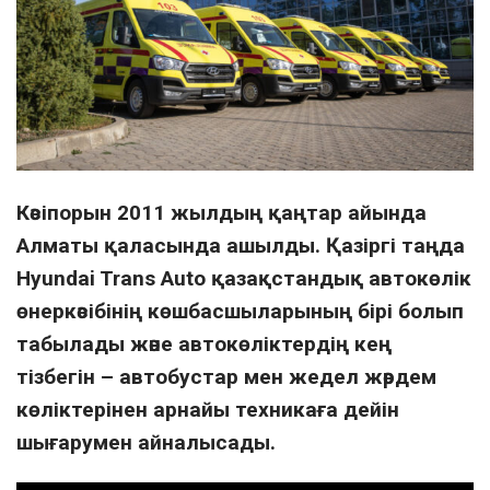
Кәсіпорын 2011 жылдың қаңтар айында
Алматы қаласында ашылды. Қазіргі таңда
Hyundai Trans Auto қазақстандық автокөлік
өнеркәсібінің көшбасшыларының бірі болып
табылады және автокөліктердің кең
тізбегін – автобустар мен жедел жәрдем
көліктерінен арнайы техникаға дейін
шығарумен айналысады.