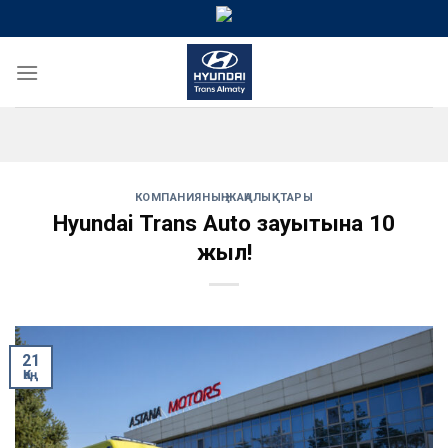
Skip
to
content
КОМПАНИЯНЫҢ ЖАҢАЛЫҚТАРЫ
Hyundai Trans Auto зауытына 10
жыл!
21
Қаң