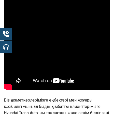
Біз қызметкерлерімізге еңбектері мен жоғары
кәсібилігі үшін, ал біздің қымбатты клиенттерімізге
Hyundai Trans Auto-ны таңдағаны және сенім білдіргені