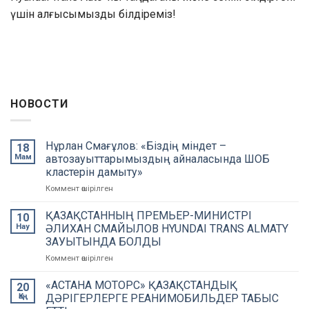
үшін алғысымызды білдіреміз!
НОВОСТИ
Нұрлан Смағұлов: «Біздің міндет –
18
Мам
автозауыттарымыздың айналасында ШОБ
кластерін дамыту»
Коммент өшірілген
on
Нұрлан
Смағұлов:
ҚАЗАҚСТАННЫҢ ПРЕМЬЕР-МИНИСТРІ
10
«Біздің
Нау
ӘЛИХАН СМАЙЫЛОВ HYUNDAI TRANS ALMATY
міндет
ЗАУЫТЫНДА БОЛДЫ
–
Коммент өшірілген
on
автозауыттарымыздың
ҚАЗАҚСТАННЫҢ
айналасында
ПРЕМЬЕР-
ШОБ
«АСТАНА МОТОРС» ҚАЗАҚСТАНДЫҚ
20
МИНИСТРІ
кластерін
Қаң
ДӘРІГЕРЛЕРГЕ РЕАНИМОБИЛЬДЕР ТАБЫС
ӘЛИХАН
дамыту»