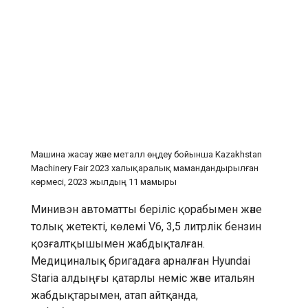
Машина жасау және металл өңдеу бойынша Kazakhstan
Machinery Fair 2023 халықаралық мамандандырылған
көрмесі, 2023 жылдың 11 мамыры
Минивэн автоматты беріліс қорабымен және
толық жетекті, көлемі V6, 3,5 литрлік бензин
қозғалтқышымен жабдықталған.
Медициналық бригадаға арналған Hyundai
Staria алдыңғы қатарлы неміс және итальян
жабдықтарымен, атап айтқанда,