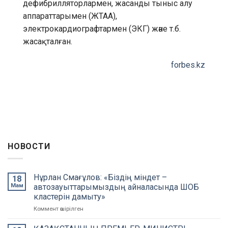
дефибрилляторлармен, жасанды тыныс алу
аппараттарымен (ЖТАА),
электрокардиографтармен (ЭКГ) және т.б.
жасақталған.
forbes.kz
НОВОСТИ
Нұрлан Смағұлов: «Біздің міндет –
18
Мам
автозауыттарымыздың айналасында ШОБ
кластерін дамыту»
Коммент өшірілген
on
Нұрлан
Смағұлов: