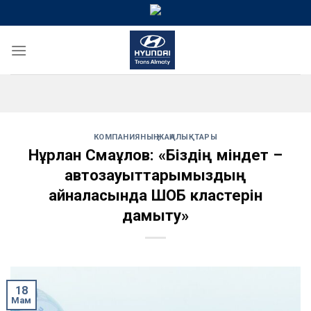
Skip
to
content
КОМПАНИЯНЫҢ ЖАҢАЛЫҚТАРЫ
Нұрлан Смағұлов: «Біздің міндет –
автозауыттарымыздың
айналасында ШОБ кластерін
дамыту»
18
Мам