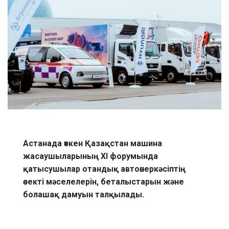
Астанада өткен Қазақстан машина
жасаушыларының XI форумында
қатысушылар отандық автоөнеркәсіптің
өзекті мәселелерін, беталыстарын және
болашақ дамуын талқылады.