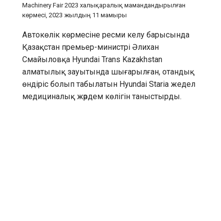
Machinery Fair 2023 халықаралық мамандандырылған
көрмесі, 2023 жылдың 11 мамыры
Автокөлік көрмесіне ресми келу барысында
Қазақстан премьер-министрі Әлихан
Смайыловқа Hyundai Trans Kazakhstan
алматылық зауытында шығарылған, отандық
өндіріс болып табылатын Hyundai Staria жедел
медициналық жәрдем көлігін таныстырды.