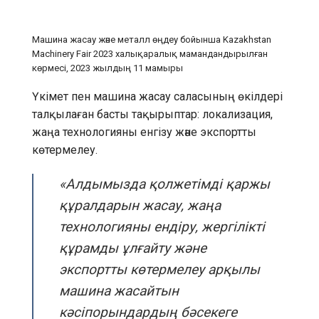
Машина жасау және металл өңдеу бойынша Kazakhstan
Machinery Fair 2023 халықаралық мамандандырылған
көрмесі, 2023 жылдың 11 мамыры
Үкімет пен машина жасау саласының өкілдері
талқылаған басты тақырыптар: локализация,
жаңа технологияны енгізу және экспортты
көтермелеу.
«Алдымызда қолжетімді қаржы
құралдарын жасау, жаңа
технологияны ендіру, жергілікті
құрамды ұлғайту және
экспортты көтермелеу арқылы
машина жасайтын
кәсіпорындардың бәсекеге