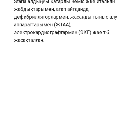
Staria алдыңғы қатарлы неміс және итальян
жабдықтарымен, атап айтқанда,
дефибрилляторлармен, жасанды тыныс алу
аппараттарымен (ЖТАА),
электрокардиографтармен (ЭКГ) және т.б.
жасақталған.