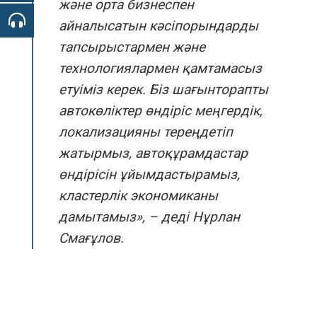
және орта бизнеспен
айналысатын кәсіпорындарды
тапсырыстармен және
технологиялармен қамтамасыз
етуіміз керек.
Біз шағынторапты
автокөліктер өндіріс меңгердік,
локализацияны тереңдетіп
жатырмыз, автоқұрамдастар
өндірісін ұйымдастырамыз,
кластерлік экономиканы
дамытамыз», –
деді Нұрлан
Смағұлов.