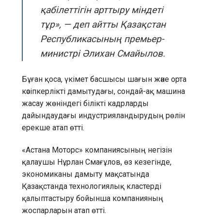
қабілеттігін арттыру міндеті
тұр»,
— деп айтты Қазақстан
Республикасының премьер-
министрі Әлихан Смайылов.
Бұған қоса, үкімет басшысы шағын және орта
кәсіпкерлікті дамытудағы, сондай-ақ машина
жасау жөніндегі білікті кадрларды
дайындаудағы индустрияландырудың рөлін
ерекше атап өтті.
«Астана Моторс» компаниясының негізін
қалаушы Нұрлан Смағұлов, өз кезегінде,
экономиканы дамыту мақсатында
Қазақстанда технологиялық кластерді
қалыптастыру бойынша компанияның
жоспарларын атап өтті.