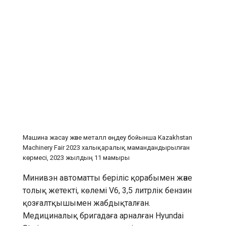
Машина жасау және металл өңдеу бойынша Kazakhstan
Machinery Fair 2023 халықаралық мамандандырылған
көрмесі, 2023 жылдың 11 мамыры
Минивэн автоматты беріліс қорабымен және
толық жетекті, көлемі V6, 3,5 литрлік бензин
қозғалтқышымен жабдықталған.
Медициналық бригадаға арналған Hyundai