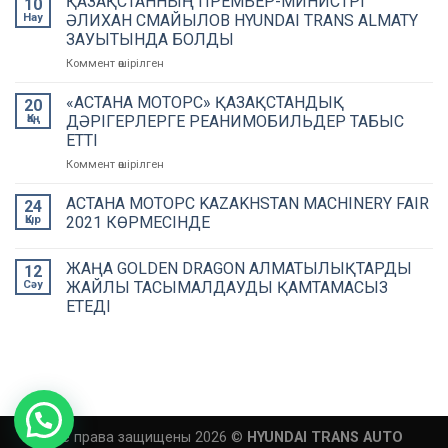
ҚАЗАҚСТАННЫҢ ПРЕМЬЕР-МИНИСТРІ
10
«Біздің
Нау
ӘЛИХАН СМАЙЫЛОВ HYUNDAI TRANS ALMATY
міндет
ЗАУЫТЫНДА БОЛДЫ
–
Коммент өшірілген
on
автозауыттарымыздың
ҚАЗАҚСТАННЫҢ
айналасында
ПРЕМЬЕР-
ШОБ
«АСТАНА МОТОРС» ҚАЗАҚСТАНДЫҚ
20
МИНИСТРІ
кластерін
Қаң
ДӘРІГЕРЛЕРГЕ РЕАНИМОБИЛЬДЕР ТАБЫС
ӘЛИХАН
дамыту»
ЕТТІ
СМАЙЫЛОВ
Коммент өшірілген
on
HYUNDAI
«АСТАНА
TRANS
МОТОРС»
ALMATY
АСТАНА МОТОРС KAZAKHSTAN MACHINERY FAIR
24
ҚАЗАҚСТАНДЫҚ
ЗАУЫТЫНДА
Қыр
2021 КӨРМЕСІНДЕ
ДӘРІГЕРЛЕРГЕ
БОЛДЫ
РЕАНИМОБИЛЬДЕР
ЖАҢА GOLDEN DRAGON АЛМАТЫЛЫҚТАРДЫ
ТАБЫС
12
ЕТТІ
Сәу
ЖАЙЛЫ ТАСЫМАЛДАУДЫ ҚАМТАМАСЫЗ
ЕТЕДІ
Все права защищены 2026 ©
HYUNDAI TRANS AUTO