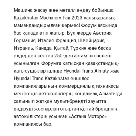
Машина жасау және металл өңдеу бойынша
Kazakhstan Machinery Fair 2023 халықаралық
мамандандырылған көрмесі Форум аясында
бас қалада өтіп жатыр. Бұл жерде Австрия,
Германия, Италия, Франция, Швейцария,
Израиль, Канада, Қытай, Түркия және басқа
елдерден келген 250-ден астам экспонент
ұсынылған. Форумға қатысқан қазақстандық-
қатысушылар ішінде Hyundai Trans Almaty және
Hyundai Trans Kazakhstan еншілес
компанияларының коммерциялық техникасы
мен жеңіл автокөліктерін, сондай-ақ Алматыда
салынып жатқан мультибрендті зауытта
өндіруді жоспарлап отырған қытай брендінің
автокөліктерін ұсынған «Астана Моторс»
компаниясы бар.