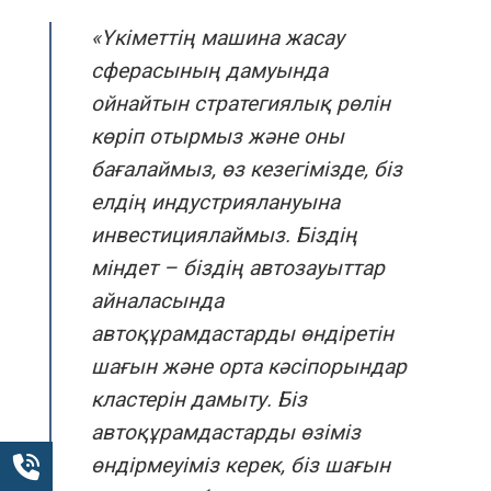
«Үкіметтің машина жасау
сферасының дамуында
ойнайтын стратегиялық рөлін
көріп отырмыз және оны
бағалаймыз, өз кезегімізде, біз
елдің индустриялануына
инвестициялаймыз. Біздің
міндет – біздің автозауыттар
айналасында
автоқұрамдастарды өндіретін
шағын және орта кәсіпорындар
кластерін дамыту. Біз
автоқұрамдастарды өзіміз
өндірмеуіміз керек, біз шағын