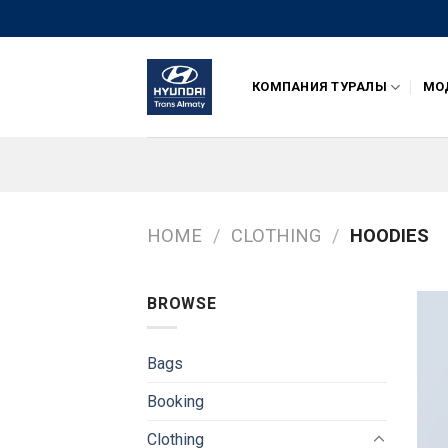
Skip
to
content
КОМПАНИЯ ТУРАЛЫ
МОД
HOME
/
CLOTHING
/
HOODIES
BROWSE
Bags
Booking
Clothing