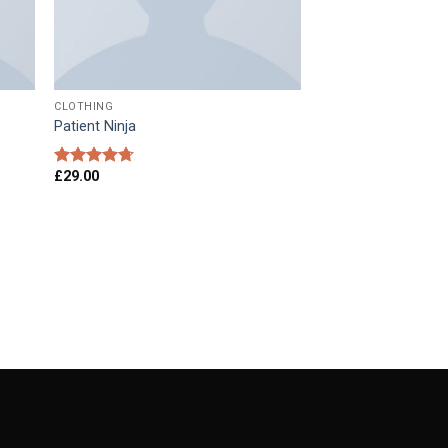
CLOTHING
Patient Ninja
£
29.00
Rated
4.67
out of 5