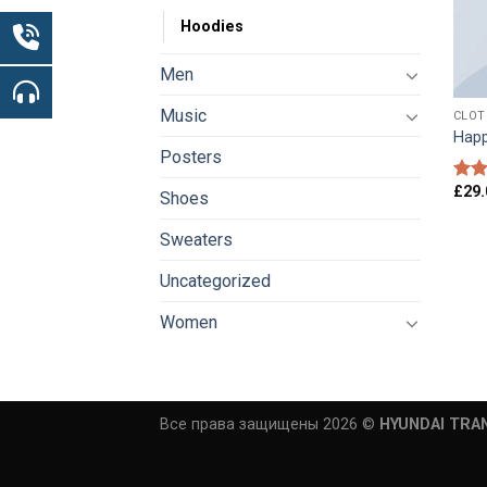
Hoodies
Men
Music
CLOT
Happ
Posters
£
29.
Rate
Shoes
3.00
out 
Sweaters
5
Uncategorized
Women
Все права защищены 2026 ©
HYUNDAI TRA