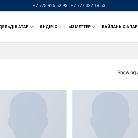
+7 775 926 52 93 |
+7 777 032 18 53
ЕЛЬДІК ҚАТАР
ӨНДІРІС
ҚЫЗМЕТТЕР
БАЙЛАНЫС АҚПАР
Showing a