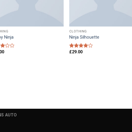
HING
CLOTHING
y Ninja
Ninja Silhouette
00
£
29.00
d
Rated
4.00
out
of
of 5
NS AUTO