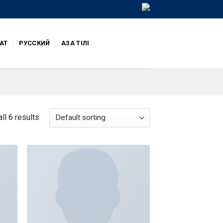
АТ
РУССКИЙ
ҚАЗАҚ ТІЛІ
ll 6 results