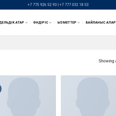
+7 775 926 52 93 |
+7 777 032 18 53
ЕЛЬДІК ҚАТАР
ӨНДІРІС
ҚЫЗМЕТТЕР
БАЙЛАНЫС АҚПАР
Showing a