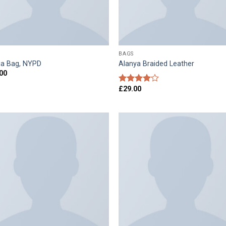
BAGS
ia Bag, NYPD
Alanya Braided Leather
00
£
29.00
Rated
4.00
out
of 5