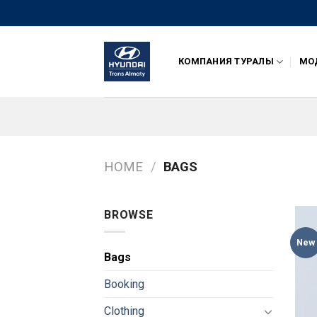
Skip
to
content
КОМПАНИЯ ТУРАЛЫ
МОД
HOME
/
BAGS
BROWSE
New
Bags
Booking
Clothing