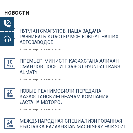
НОВОСТИ
НУРЛАН СМАГУЛОВ: НАША ЗАДАЧА –
11
Май
РАЗВИВАТЬ КЛАСТЕР МСБ ВОКРУГ НАШИХ
АВТОЗАВОДОВ
Комментарии
к
отключены
записи
НУРЛАН
ПРЕМЬЕР-МИНИСТР КАЗАХСТАНА АЛИХАН
10
СМАГУЛОВ:
Мар
СМАИЛОВ ПОСЕТИЛ ЗАВОД HYUNDAI TRANS
НАША
ALMATY
ЗАДАЧА
Комментарии
к
отключены
–
записи
РАЗВИВАТЬ
ПРЕМЬЕР-
КЛАСТЕР
НОВЫЕ РЕАНИМОБИЛИ ПЕРЕДАЛА
20
МИНИСТР
МСБ
Янв
КАЗАХСТАНСКИМ ВРАЧАМ КОМПАНИЯ
КАЗАХСТАНА
ВОКРУГ
«АСТАНА МОТОРС»
АЛИХАН
НАШИХ
Комментарии
к
отключены
СМАИЛОВ
АВТОЗАВОДОВ
записи
ПОСЕТИЛ
НОВЫЕ
ЗАВОД
МЕЖДУНАРОДНАЯ СПЕЦИАЛИЗИРОВАННАЯ
24
РЕАНИМОБИЛИ
HYUNDAI
Сен
ВЫСТАВКА KAZAKHSTAN MACHINERY FAIR 2021
ПЕРЕДАЛА
TRANS