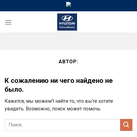
Skip
to
content
АВТОР:
К сожалению ни чего найдено не
было.
Кажется, мы можем’t найти то, что вы’re хотите
увидеть. Возможно, поиск может помочь.